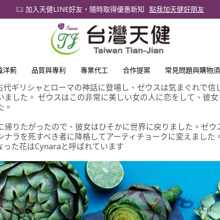
加入天健LINE好友，隨時取得優惠新知
點我加天健好朋友
識洋薊
品質與專利
專業代工
合作提案
常見問題與購物須
古代ギリシャとローマの神話に登場し、ゼウスは気まぐれで信
いました。 ゼウスはこの非常に美しい女の人に恋をして、彼女
た。
に帰りたがったので、彼女はひそかに世界に戻りました。ゼウ
シナラを死すべき者に降格してアーティチョークに変えました
った花はCynaraと呼ばれています