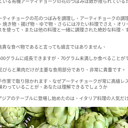
ている有機アーティチョークの花のつぼみは数が限られている
ーティチョークの花のつぼみを調理し、アーティチョークの調
、焼き物、揚げ物、ゆで物、さらには冷たい料理でさえ、オリ
スを使って、または他の料理と一緒に調理された絶妙な料理、
高貴な食べ物であると言っても過言ではありません、
600グラムに成長できますが、70グラム未満しか食べることが
花びらと果肉だけが主要な食用部分であり、非常に貴重です。
手作業で取り除かれます、なぜアーティチョークが常に高級レ
味わっていることが、あなたは理解できるでしょうか
アジアのテーブルに登場し始めたのは、イタリア料理の人気だ