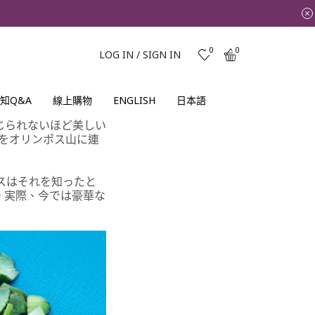
0
0
LOG IN / SIGN IN
知Q&A
線上購物
ENGLISH
日本語
じられないほど美しい
をオリンポス山に連
スはそれを知ったと
。実際、今では豪華な