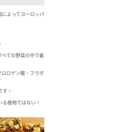
国によってヨーロッパ
。
すべての野菜の中で最
クロロゲン酸、フラボ
。
です。
いる植物ではない。