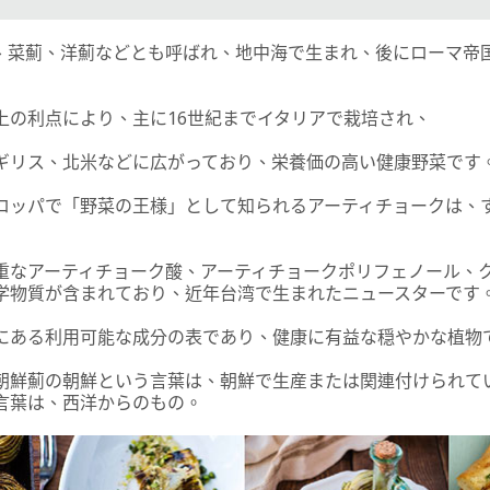
、菜薊、洋薊などとも呼ばれ、地中海で生まれ、後にローマ帝
上の利点により、主に16世紀までイタリアで栽培され、
ギリス、北米などに広がっており、栄養価の高い健康野菜です
ロッパで「野菜の王様」として知られるアーティチョークは、
重なアーティチョーク酸、アーティチョークポリフェノール、
学物質が含まれており、近年台湾で生まれたニュースターです
にある利用可能な成分の表であり、健康に有益な穏やかな植物
朝鮮薊の朝鮮という言葉は、朝鮮で生産または関連付けられて
言葉は、西洋からのもの。