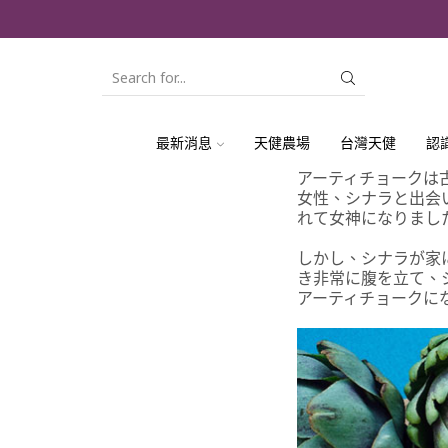
SEARCH
INPUT
最新消息
天健農場
台灣天健
認
アーティチョークは
女性、シナラと出会
れて女神になりまし
しかし、シナラが家
き非常に腹を立て、
アーティチョークにな