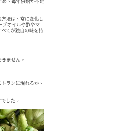
ため、毎年供給が不足
理方法は、常に変化し
ーブオイルや酢やマ
すべてが独自の味を持
できません。
ストランに現れるか、
けでした。