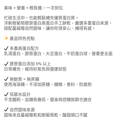
工
美味 × 營養 × 輕負擔，一次到位
餅
乾
忙碌生活中，也能輕鬆補充優質蛋白質。
(8
洋薊樹葡萄膠原蛋白高蛋白手工餅乾，嚴選多重蛋白來源，
顆/
搭配蔓越莓自然甜味，讓你吃得安心、補得有感。
袋)
數
產品特色亮點
量
多重高蛋白配方
乳清蛋白、膠原蛋白、大豆蛋白、牛奶蛋白球，營養更全面
膠原蛋白添加 6% 以上
日常補充，維持好氣色與健康狀態
無麩質 × 無蔗糖
使用海藻糖，不添加蔗糖、糖精、香料、防腐劑
低碳水設計
不含麵粉，血糖負擔低，健身與控糖族群也適合
自然甜味來源
甜味來自蔓越莓乾和樹葡萄乾，酸甜順口不膩