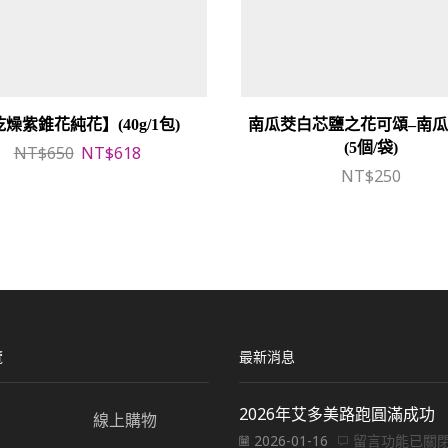
燥紫錐花純花】(40g/1包)
南瓜茭白芯鹽之花可頌–南瓜 
(5個/袋)
原
目
NT$
650
NT$
618
始
前
NT$
250
價
價
格：
格：
NT$650。
NT$618。
覽
最新消息
2026年艾多美路跑圓滿成功
線上購物
在
2026-01-16
留言功能已關