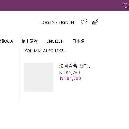
0
0
LOG IN / SIGN IN
知Q&A
線上購物
ENGLISH
日本語
YOU MAY ALSO LIKE...
法國百合《洋薊養生膠囊》
原
NT$
1,780
始
目
NT$
1,700
價
前
格：
價
NT$1,780。
格：
NT$1,700。