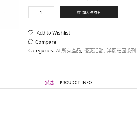
加入購物車
洋
薊
莊
Add to Wishlist
園
【100%
Compare
洋
Categories:
All所有產品
,
優惠活動
,
洋薊莊園系列
薊
茶】
數
量
描述
PROUDCT INFO