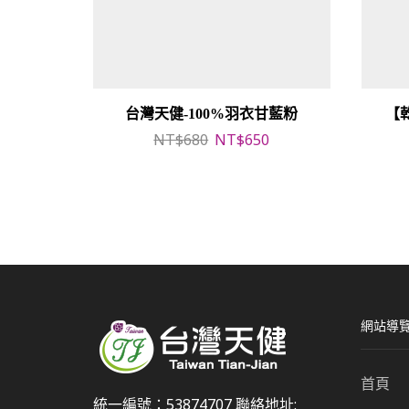
台灣天健-100%羽衣甘藍粉
【乾
原
目
NT$
680
NT$
650
始
前
價
價
格：
格：
NT$680。
NT$650。
網站導
首頁
統一編號：53874707 聯絡地址: