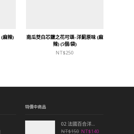
(麻辣)
南瓜茭白芯鹽之花可頌–洋薊原味 (麻
TCELL
辣) (5個/袋)
NT$
250
N
特價中商品
02 法國百合洋薊膠囊Plus+洋薊莊園洋薊茶雙包組
原
目
NT$
150
NT$
140
閉