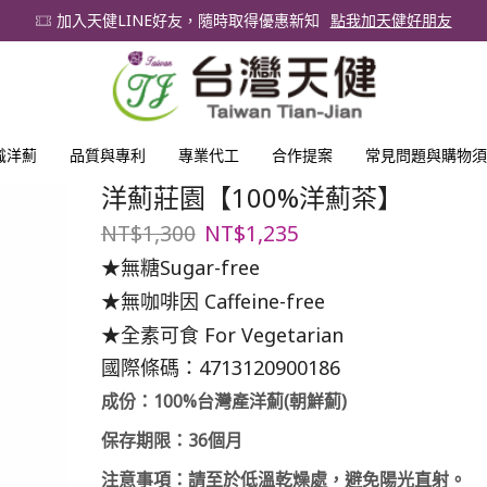
加入天健LINE好友，隨時取得優惠新知
點我加天健好朋友
識洋薊
品質與專利
專業代工
合作提案
常見問題與購物須
洋薊莊園【100%洋薊茶】
原
目
NT$
1,300
NT$
1,235
始
前
★無糖Sugar-free
價
價
★無咖啡因 Caffeine-free
格：
格：
NT$1,300。
NT$1,235。
★全素可食 For Vegetarian
國際條碼：4713120900186
成份：100%台灣產洋薊(朝鮮薊)
保存期限：36個月
注意事項：請至於低溫乾燥處，避免陽光直射。